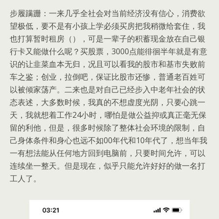
步履蹒跚：一来几乎全社会对当前经济没有信心，消费欲
望极低，要不是有小孩上学必须买房把我稍微给套住，我
也打算暂时租房（），可是一辈子的积蓄现金放在自己银
行卡又能做什么呢？买股票，3000点能徘徊半年就是有意
识的让韭菜血本无归，况且可以看我的股市和基市失败前
车之鉴；创业，拉倒吧，保证比股市还惨，普通老百姓可
以被倾家荡产。二来也是对自己已经步入中老年社会的状
态表述，大多数时候，我真的不想虚度光阴，只要心跳一
天，我就想着工作24小时，哪怕是做公益抑或真正毫无保
留的利他，但是，很多时候除了整体社会环境的限制，自
己身体条件和身心也远不如00年代和10年代了，想当年我
一有想法能从任何地方回到电脑前，只要时间允许，可以
连续坐一整天。但是现在，似乎只能允许好好的做一名打
工人了。