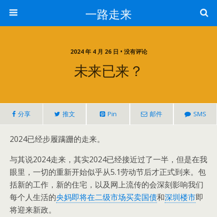
一路走来
2024 年 4 月 26 日 • 没有评论
未来已来？
分享
推文
Pin
邮件
SMS
2024已经步履蹒跚的走来。
与其说2024走来，其实2024已经接近过了一半，但是在我
眼里，一切的重新开始似乎从5.1劳动节后才正式到来。包
括新的工作，新的住宅，以及网上流传的会深刻影响我们
每个人生活的
央妈即将在二级市场买卖国债
和
深圳楼市
即
将迎来新政。