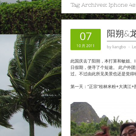
Tag Archives:
Iphone 4s
阳朔&龙
07
10 月 2011
by
liangbo
⋅
L
此国庆去了阳朔，本打算和敏姐、IR
日假期，便寻了个短途。 此户外
过。不过由此所见美景也还是觉得
第一天：“正宗”桂林米粉+大漓江+