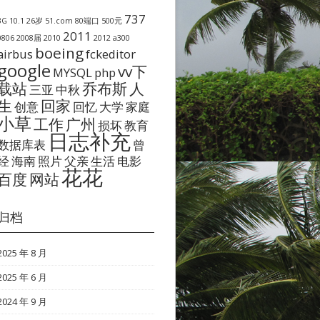
737
3G
10.1
26岁
51.com
80端口
500元
2011
0806
2008届
2010
2012
a300
boeing
airbus
fckeditor
google
vv下
MYSQL
php
载站
乔布斯
人
三亚
中秋
生
回家
创意
回忆
大学
家庭
小草
工作
广州
损坏
教育
日志补充
数据库表
曾
经
海南
照片
父亲
生活
电影
花花
百度
网站
归档
2025 年 8 月
2025 年 6 月
2024 年 9 月