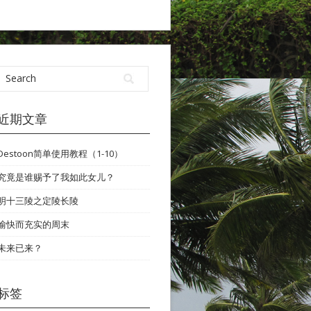
近期文章
Destoon简单使用教程（1-10）
究竟是谁赐予了我如此女儿？
明十三陵之定陵长陵
愉快而充实的周末
未来已来？
标签