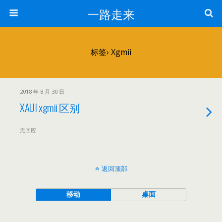
一路走来
标签› Xgmii
2018 年 8 月 30 日
XAUI xgmii 区别
无回应
返回顶部
移动
桌面