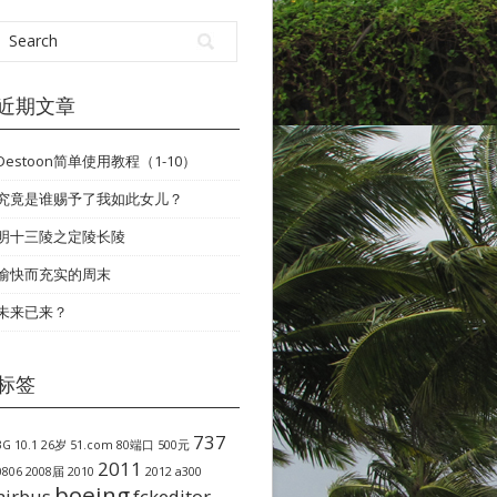
近期文章
Destoon简单使用教程（1-10）
究竟是谁赐予了我如此女儿？
明十三陵之定陵长陵
愉快而充实的周末
未来已来？
标签
737
3G
10.1
26岁
51.com
80端口
500元
2011
0806
2008届
2010
2012
a300
boeing
airbus
fckeditor