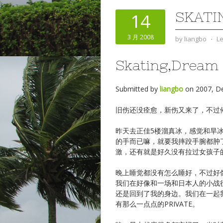
SKATI
14
3 月 2008
by
liangbo
⋅
L
Skating,Dream
Submitted by
liangbo
on 2007, D
旧伤还没痊愈，新伤又来了，不过
昨天去正佳5楼溜真冰，感觉和旱
的手而已嘛，就要我摔跤手腕都肿
激，还有就是好久没有拉过女孩子
晚上睡觉都没有怎么睡好，不过好
我们在好像和一场和日本人的小战
还是回到了我的身边。我们在一起
有那么一点点的PRIVATE。