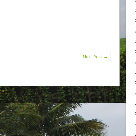
Next Post
→