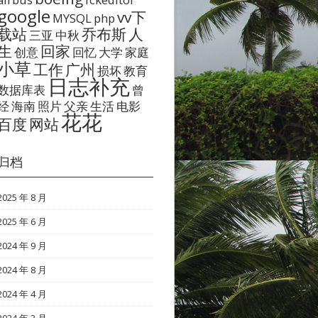
google
vv下
MYSQL
php
载站
乔布斯
人
三亚
中秋
生
回家
创意
回忆
大学
家庭
小草
工作
广州
损坏
教育
日志补充
数据库表
曾
经
海南
照片
父亲
生活
电影
花花
百度
网站
归档
2025 年 8 月
2025 年 6 月
2024 年 9 月
2024 年 8 月
2024 年 4 月