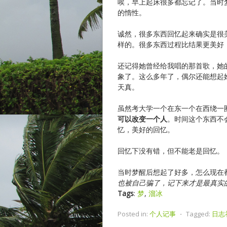
唉，早上起床很多都忘记了。当时
的惰性。
诚然，很多东西回忆起来确实是很
样的。很多东西过程比结果更美好
还记得她曾经给我唱的那首歌，她
象了。这么多年了，偶尔还能想起
天真。
虽然考大学一个在东一个在西绕一
可以改变一个人
。时间这个东西不
忆，美好的回忆。
回忆下没有错，但不能老是回忆。
当时梦醒后想起了好多，怎么现在
也被自己骗了，记下来才是最真实
Tags
:
梦
,
溜冰
Posted in:
个人记事
⋅
Tagged:
日志