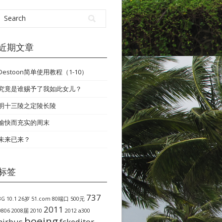
近期文章
Destoon简单使用教程（1-10）
究竟是谁赐予了我如此女儿？
明十三陵之定陵长陵
愉快而充实的周末
未来已来？
标签
737
3G
10.1
26岁
51.com
80端口
500元
2011
0806
2008届
2010
2012
a300
boeing
airbus
fckeditor