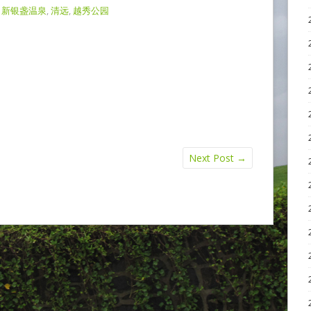
,
新银盏温泉
,
清远
,
越秀公园
Next Post
→