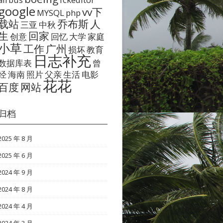
google
vv下
MYSQL
php
载站
乔布斯
人
三亚
中秋
生
回家
创意
回忆
大学
家庭
小草
工作
广州
损坏
教育
日志补充
数据库表
曾
经
海南
照片
父亲
生活
电影
花花
百度
网站
归档
2025 年 8 月
2025 年 6 月
2024 年 9 月
2024 年 8 月
2024 年 4 月