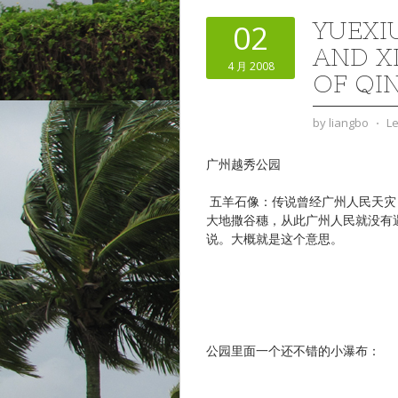
YUEXI
02
AND X
4 月 2008
OF QI
by
liangbo
⋅
L
广州越秀公园
五羊石像：传说曾经广州人民天灾
大地撒谷穗，从此广州人民就没有
说。大概就是这个意思。
公园里面一个还不错的小瀑布：