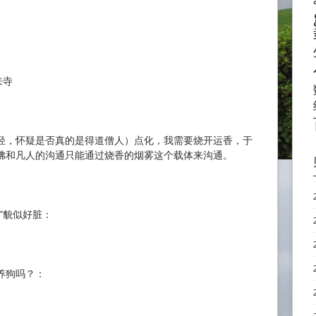
来寺
轻，怀疑是否真的是得道僧人）点化，我需要烧开运香，于
佛和凡人的沟通只能通过烧香的烟雾这个载体来沟通。
”貌似好脏：
养狗吗？：