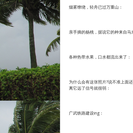
烟雾缭绕，轻舟已过万重山：
亲手摘的杨桃，据说它的种来自马
各种热带水果，口水都流出来了：
为什么会有这张照片?说不准上面
离它远了信号就很弱：
广武铁路建设ing：